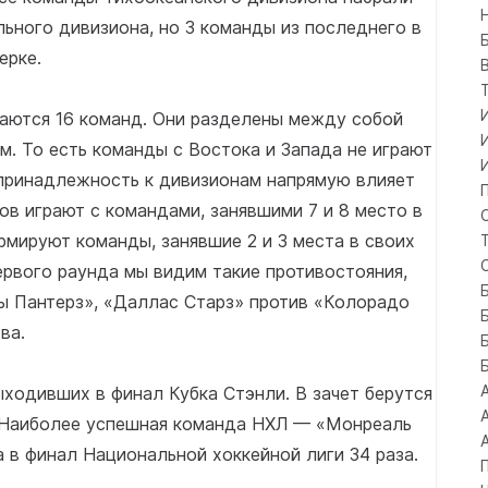
ьного дивизиона, но 3 команды из последнего в
ерке.
аются 16 команд. Они разделены между собой
м. То есть команды с Востока и Запада не играют
 принадлежность к дивизионам напрямую влияет
ов играют с командами, занявшими 7 и 8 место в
рмируют команды, занявшие 2 и 3 места в своих
ервого раунда мы видим такие противостояния,
ы Пантерз», «Даллас Старз» против «Колорадо
ва.
ыходивших в финал Кубка Стэнли. В зачет берутся
а. Наиболее успешная команда НХЛ — «Монреаль
 в финал Национальной хоккейной лиги 34 раза.