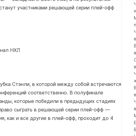
 станут участниками решающей серии плей-офф
инал НХЛ
убка Стэнли, в которой между собой встречаются
онференций соответственно. В полуфинале
манды, которые победили в предыдущих стадиях
право сыграть в решающей серии плей-офф —
я, как и все другие в плей-офф, проходит до 4