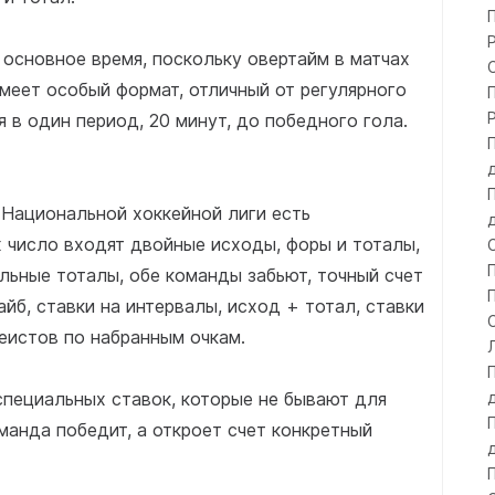
 основное время, поскольку овертайм в матчах
меет особый формат, отличный от регулярного
 в один период, 20 минут, до победного гола.
Национальной хоккейной лиги есть
х число входят двойные исходы, форы и тоталы,
льные тоталы, обе команды забьют, точный счет
йб, ставки на интервалы, исход + тотал, ставки
еистов по набранным очкам.
специальных ставок, которые не бывают для
оманда победит, а откроет счет конкретный