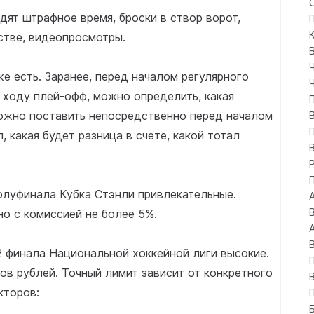
одят штрафное время, броски в створ ворот,
стве, видеопросмотры.
е есть. Заранее, перед началом регулярного
о ходу плей-офф, можно определить, какая
ожно поставить непосредственно перед началом
, какая будет разница в счете, какой тотал
олуфинала Кубка Стэнли привлекательные.
о с комиссией не более 5%.
2 финала Национальной хоккейной лиги высокие.
в рублей. Точный лимит зависит от конкретного
кторов: