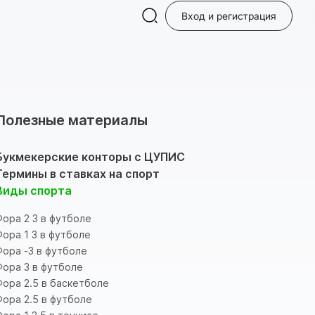
Вход и регистрация
Полезные материалы
Букмекерские конторы с ЦУПИС
Термины в ставках на спорт
Виды спорта
Фора 2 3 в футболе
Фора 1 3 в футболе
Фора -3 в футболе
Фора 3 в футболе
Фора 2.5 в баскетболе
Фора 2.5 в футболе