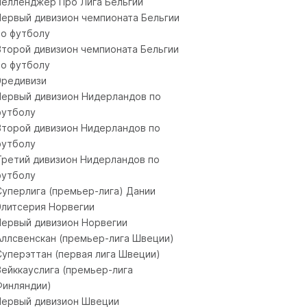
Челленджер Про Лига Бельгии
Первый дивизион чемпионата Бельгии
по футболу
Второй дивизион чемпионата Бельгии
по футболу
Эредивизи
Первый дивизион Нидерландов по
футболу
Второй дивизион Нидерландов по
футболу
Третий дивизион Нидерландов по
футболу
Суперлига (премьер-лига) Дании
Элитсерия Норвегии
Первый дивизион Норвегии
Аллсвенскан (премьер-лига Швеции)
Суперэттан (первая лига Швеции)
Вейккауслига (премьер-лига
Финляндии)
Первый дивизион Швеции