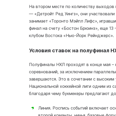
На втором месте по количеству выходов
— «Детройт Ред Уингз», они участвовали 
занимает «Торонто Мэйпл Лифс», игравши
финал на счету «Бостон Брюинз», еще 13 
клубом Востока «Нью-Йорк Рейнджерс».
Условия ставок на полуфинал Н
Полуфиналы НХЛ проходят в конце мая – 
соревнований, за исключением параллель
завершаются. Это в сочетании с высоким
Национальной хоккейной лиги одним из с
благодаря чему букмекеры предлагают до
Линия. Роспись событий включает осн
второй команды, ничья, базовые фору