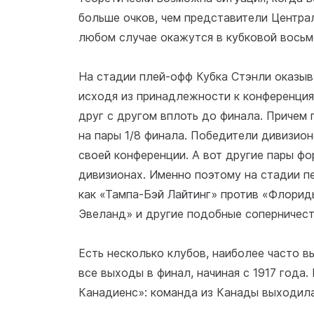
больше очков, чем представители Централ
любом случае окажутся в кубковой восьм
На стадии плей-офф Кубка Стэнли оказыв
исходя из принадлежности к конференция
друг с другом вплоть до финала. Причем
на пары 1/8 финала. Победители дивизион
своей конференции. А вот другие пары фо
дивизионах. Именно поэтому на стадии п
как «Тампа-Бэй Лайтинг» против «Флорид
Эвеланд» и другие подобные соперничест
Есть несколько клубов, наиболее часто в
все выходы в финал, начиная с 1917 год
Канадиенс»: команда из Канады выходила