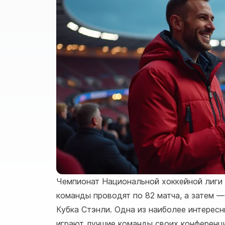
Чемпионат Национальной хоккейной лиги 
команды проводят по 82 матча, а затем —
Кубка Стэнли. Одна из наиболее интерес
играют лучшие команды своих конференци