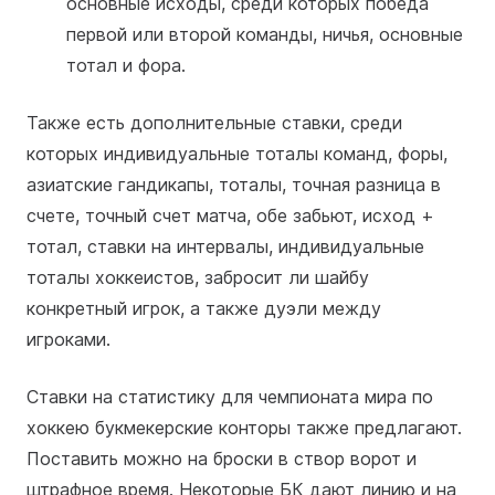
основные исходы, среди которых победа
первой или второй команды, ничья, основные
тотал и фора.
Также есть дополнительные ставки, среди
которых индивидуальные тоталы команд, форы,
азиатские гандикапы, тоталы, точная разница в
счете, точный счет матча, обе забьют, исход +
тотал, ставки на интервалы, индивидуальные
тоталы хоккеистов, забросит ли шайбу
конкретный игрок, а также дуэли между
игроками.
Ставки на статистику для чемпионата мира по
хоккею букмекерские конторы также предлагают.
Поставить можно на броски в створ ворот и
штрафное время. Некоторые БК дают линию и на