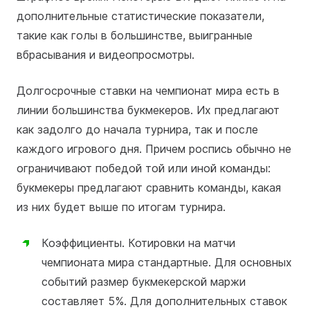
дополнительные статистические показатели,
такие как голы в большинстве, выигранные
вбрасывания и видеопросмотры.
Долгосрочные ставки на чемпионат мира есть в
линии большинства букмекеров. Их предлагают
как задолго до начала турнира, так и после
каждого игрового дня. Причем роспись обычно не
ограничивают победой той или иной команды:
букмекеры предлагают сравнить команды, какая
из них будет выше по итогам турнира.
Коэффициенты. Котировки на матчи
чемпионата мира стандартные. Для основных
событий размер букмекерской маржи
составляет 5%. Для дополнительных ставок