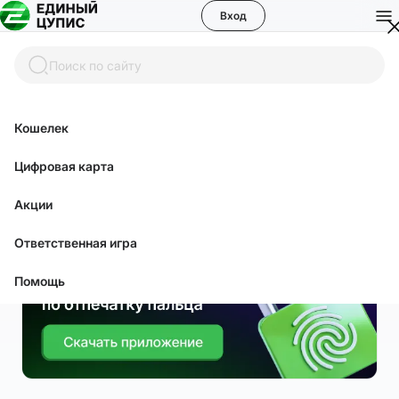
Вход
Поиск по сайту
Главная
Полезные материалы
Виды спорта
Чемпионат мир
Полезные материалы
Кошелек
Цифровая карта
Чемпионат мира по хоккею
06.08.26
Акции
Ответственная игра
Помощь