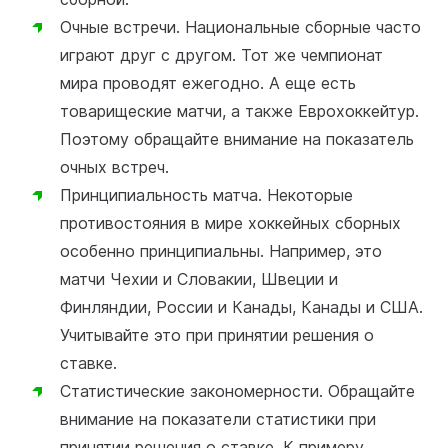
Очные встречи. Национальные сборные часто
играют друг с другом. Тот же чемпионат
мира проводят ежегодно. А еще есть
товарищеские матчи, а также Еврохоккейтур.
Поэтому обращайте внимание на показатель
очных встреч.
Принципиальность матча. Некоторые
противостояния в мире хоккейных сборных
особенно принципиальны. Например, это
матчи Чехии и Словакии, Швеции и
Финляндии, России и Канады, Канады и США.
Учитывайте это при принятии решения о
ставке.
Статистические закономерности. Обращайте
внимание на показатели статистики при
принятии решения о ставке. К примеру,