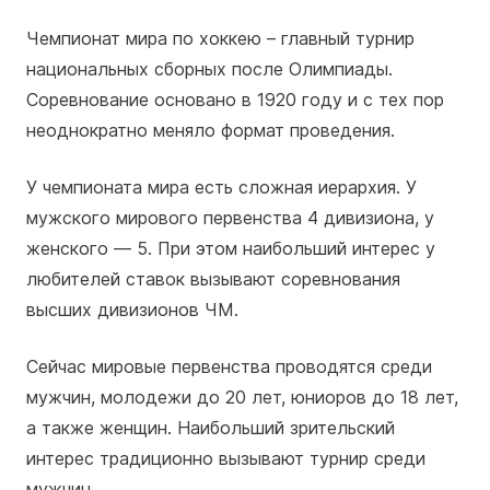
Чемпионат мира по хоккею – главный турнир
национальных сборных после Олимпиады.
Соревнование основано в 1920 году и с тех пор
неоднократно меняло формат проведения.
У чемпионата мира есть сложная иерархия. У
мужского мирового первенства 4 дивизиона, у
женского — 5. При этом наибольший интерес у
любителей ставок вызывают соревнования
высших дивизионов ЧМ.
Сейчас мировые первенства проводятся среди
мужчин, молодежи до 20 лет, юниоров до 18 лет,
а также женщин. Наибольший зрительский
интерес традиционно вызывают турнир среди
мужчин.