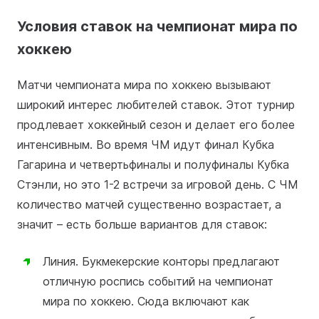
Условия ставок на чемпионат мира по
хоккею
Матчи чемпионата мира по хоккею вызывают
широкий интерес любителей ставок. Этот турнир
продлевает хоккейный сезон и делает его более
интенсивным. Во время ЧМ идут финал Кубка
Гагарина и четвертьфиналы и полуфиналы Кубка
Стэнли, но это 1-2 встречи за игровой день. С ЧМ
количество матчей существенно возрастает, а
значит – есть больше вариантов для ставок:
Линия. Букмекерские конторы предлагают
отличную роспись событий на чемпионат
мира по хоккею. Сюда включают как