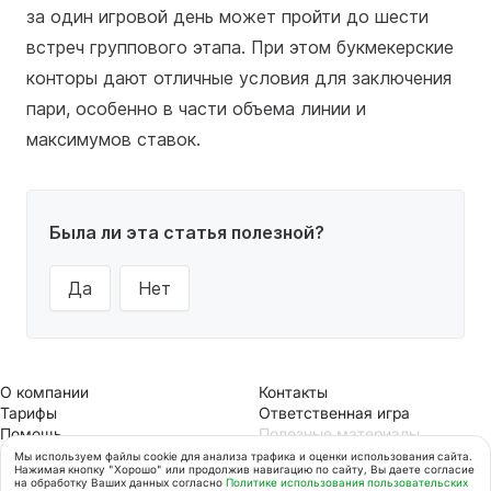
за один игровой день может пройти до шести
встреч группового этапа. При этом букмекерские
конторы дают отличные условия для заключения
пари, особенно в части объема линии и
максимумов ставок.
Была ли эта статья полезной?
Да
Нет
О компании
Контакты
Тарифы
Ответственная игра
Помощь
Полезные материалы
Безопасность
Акции
Мы используем файлы cookie для анализа трафика и оценки использования сайта.
Нажимая кнопку "Хорошо" или продолжив навигацию по сайту, Вы даете согласие
Вакансии
Мir Pay
на обработку Ваших данных согласно
Политике использования пользовательских