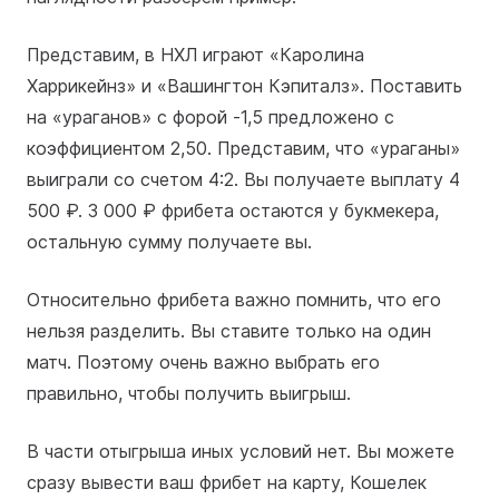
Представим, в НХЛ играют «Каролина
Харрикейнз» и «Вашингтон Кэпиталз». Поставить
на «ураганов» с форой -1,5 предложено с
коэффициентом 2,50. Представим, что «ураганы»
выиграли со счетом 4:2. Вы получаете выплату 4
500 ₽. 3 000 ₽ фрибета остаются у букмекера,
остальную сумму получаете вы.
Относительно фрибета важно помнить, что его
нельзя разделить. Вы ставите только на один
матч. Поэтому очень важно выбрать его
правильно, чтобы получить выигрыш.
В части отыгрыша иных условий нет. Вы можете
сразу вывести ваш фрибет на карту, Кошелек