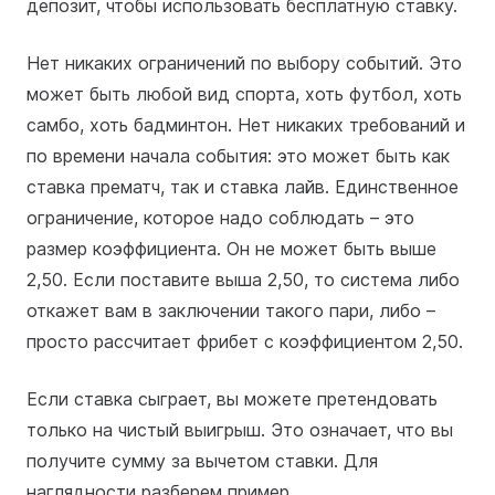
депозит, чтобы использовать бесплатную ставку.
Нет никаких ограничений по выбору событий. Это
может быть любой вид спорта, хоть футбол, хоть
самбо, хоть бадминтон. Нет никаких требований и
по времени начала события: это может быть как
ставка прематч, так и ставка лайв. Единственное
ограничение, которое надо соблюдать – это
размер коэффициента. Он не может быть выше
2,50. Если поставите выша 2,50, то система либо
откажет вам в заключении такого пари, либо –
просто рассчитает фрибет с коэффициентом 2,50.
Если ставка сыграет, вы можете претендовать
только на чистый выигрыш. Это означает, что вы
получите сумму за вычетом ставки. Для
наглядности разберем пример.