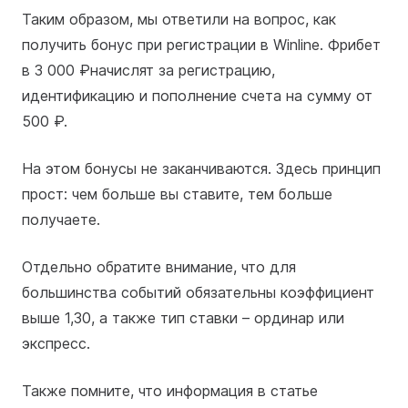
Таким образом, мы ответили на вопрос, как
получить бонус при регистрации в Winline. Фрибет
в 3 000 ₽начислят за регистрацию,
идентификацию и пополнение счета на сумму от
500 ₽.
На этом бонусы не заканчиваются. Здесь принцип
прост: чем больше вы ставите, тем больше
получаете.
Отдельно обратите внимание, что для
большинства событий обязательны коэффициент
выше 1,30, а также тип ставки – ординар или
экспресс.
Также помните, что информация в статье