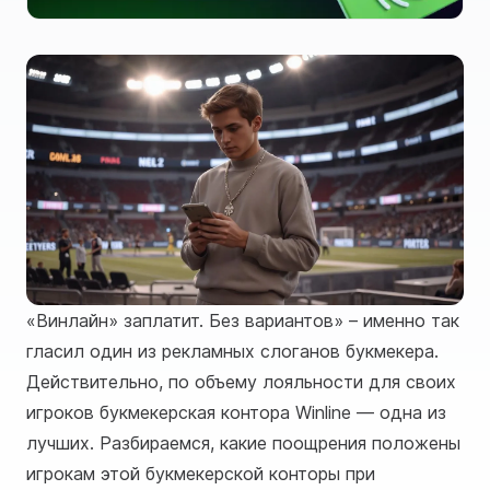
«Винлайн» заплатит. Без вариантов» – именно так
гласил один из рекламных слоганов букмекера.
Действительно, по объему лояльности для своих
игроков букмекерская контора Winline — одна из
лучших. Разбираемся, какие поощрения положены
игрокам этой букмекерской конторы при