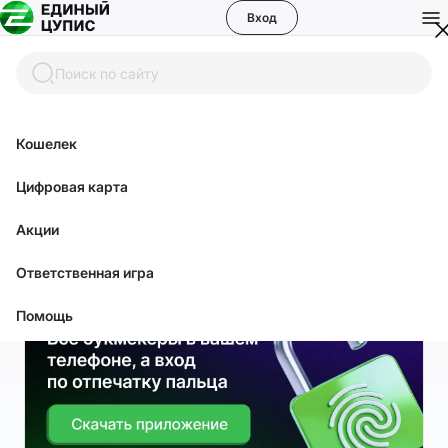
Вход
Поиск по сайту
Главная
Полезные материалы
Букмекерские конторы с ЦУ
Полезные материалы
Кошелек
Цифровая карта
Бонусы за регистрацию в БК
«Winline»
Акции
25.01.25
Ответственная игра
Помощь