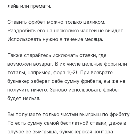
лайв или прематч.
Ставить фрибет можно только целиком.
Раздробить его на несколько частей не выйдет.
Использовать нужно в течение месяца.
Также старайтесь исключать ставки, где
возможен возврат. В их числе цельные форы или
тоталы, например, фора 1(-2). При возврате
букмекер заберет себе сумму фрибета, вы же не
получите ничего. Заново использовать фрибет
будет нельзя.
Вы получаете только чистый выигрыш по фрибету.
То есть сумму самой бесплатной ставки, даже в
случае ее выигрыша, букмекерская контора