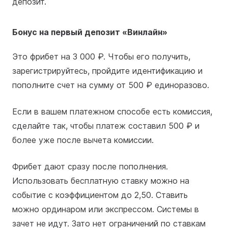
депозит.
Бонус на первый депозит «Винлайн»
Это фрибет на 3 000 ₽. Чтобы его получить,
зарегистрируйтесь, пройдите идентификацию и
пополните счет на сумму от 500 ₽ единоразово.
Если в вашем платежном способе есть комиссия,
сделайте так, чтобы платеж составил 500 ₽ и
более уже после вычета комиссии.
Фрибет дают сразу после пополнения.
Использовать бесплатную ставку можно на
событие с коэффициентом до 2,50. Ставить
можно ординаром или экспрессом. Системы в
зачет не идут. Зато нет ограничений по ставкам