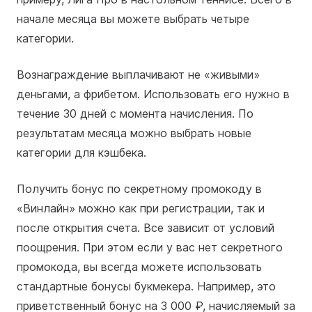
начале месяца вы можете выбрать четыре
категории.
Вознаграждение выплачивают не «живыми»
деньгами, а фрибетом. Использовать его нужно в
течение 30 дней с момента начисления. По
результатам месяца можно выбрать новые
категории для кэшбека.
Получить бонус по секретному промокоду в
«Винлайн» можно как при регистрации, так и
после открытия счета. Все зависит от условий
поощрения. При этом если у вас нет секретного
промокода, вы всегда можете использовать
стандартные бонусы букмекера. Например, это
приветственный бонус на 3 000 ₽, начисляемый за