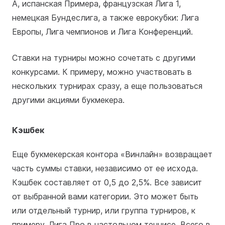
А, испанская Примера, французская Лига 1,
немецкая Бундеслига, а также еврокубки: Лига
Европы, Лига чемпионов и Лига Конференций.
Ставки на турниры можно сочетать с другими
конкурсами. К примеру, можно участвовать в
нескольких турнирах сразу, а еще пользоваться
другими акциями букмекера.
Кэшбек
Еще букмекерская контора «Винлайн» возвращает
часть суммы ставки, независимо от ее исхода.
Кэшбек составляет от 0,5 до 2,5%. Все зависит
от выбранной вами категории. Это может быть
или отдельный турнир, или группа турниров, к
примеру, Лига Про в настольном теннисе. Всего в