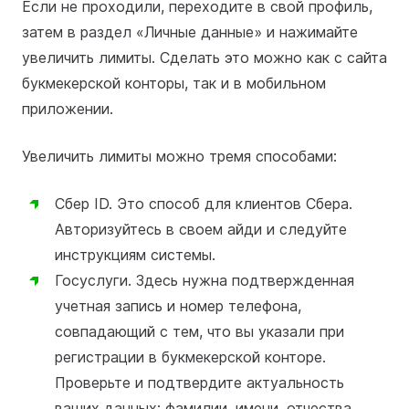
Если не проходили, переходите в свой профиль,
затем в раздел «Личные данные» и нажимайте
увеличить лимиты. Сделать это можно как с сайта
букмекерской конторы, так и в мобильном
приложении.
Увеличить лимиты можно тремя способами:
Сбер ID. Это способ для клиентов Сбера.
Авторизуйтесь в своем айди и следуйте
инструкциям системы.
Госуслуги. Здесь нужна подтвержденная
учетная запись и номер телефона,
совпадающий с тем, что вы указали при
регистрации в букмекерской конторе.
Проверьте и подтвердите актуальность
ваших данных: фамилии, имени, отчества,