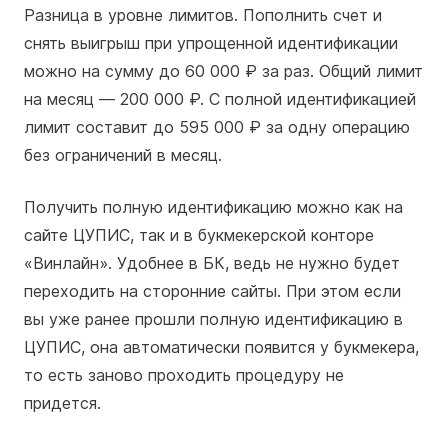
Разница в уровне лимитов. Пополнить счет и
снять выигрыш при упрощенной идентификации
можно на сумму до 60 000 ₽ за раз. Общий лимит
на месяц — 200 000 ₽. С полной идентификацией
лимит составит до 595 000 ₽ за одну операцию
без ограничений в месяц.
Получить полную идентификацию можно как на
сайте ЦУПИС, так и в букмекерской конторе
«Винлайн». Удобнее в БК, ведь не нужно будет
переходить на сторонние сайты. При этом если
вы уже ранее прошли полную идентификацию в
ЦУПИС, она автоматически появится у букмекера,
то есть заново проходить процедуру не
придется.