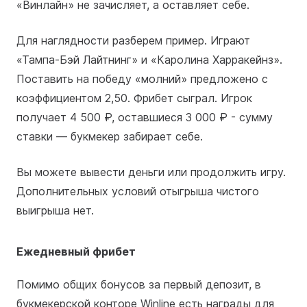
«Винлайн» не зачисляет, а оставляет себе.
Для наглядности разберем пример. Играют
«Тампа-Бэй Лайтнинг» и «Каролина Харракейнз».
Поставить на победу «молний» предложено с
коэффициентом 2,50. Фрибет сыграл. Игрок
получает 4 500 ₽, оставшиеся 3 000 ₽ - сумму
ставки — букмекер забирает себе.
Вы можете вывести деньги или продолжить игру.
Дополнительных условий отыгрыша чистого
выигрыша нет.
Ежедневный фрибет
Помимо общих бонусов за первый депозит, в
букмекерской конторе Winline есть награды для