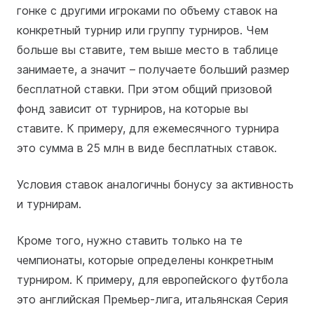
гонке с другими игроками по объему ставок на
конкретный турнир или группу турниров. Чем
больше вы ставите, тем выше место в таблице
занимаете, а значит – получаете больший размер
бесплатной ставки. При этом общий призовой
фонд зависит от турниров, на которые вы
ставите. К примеру, для ежемесячного турнира
это сумма в 25 млн в виде бесплатных ставок.
Условия ставок аналогичны бонусу за активность
и турнирам.
Кроме того, нужно ставить только на те
чемпионаты, которые определены конкретным
турниром. К примеру, для европейского футбола
это английская Премьер-лига, итальянская Серия