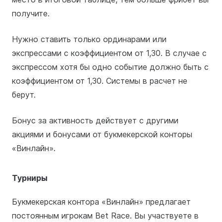
получите.
Нужно ставить только ординарами или
экспрессами с коэффициентом от 1,30. В случае с
экспрессом хотя бы одно событие должно быть с
коэффициентом от 1,30. Системы в расчет не
берут.
Бонус за активность действует с другими
акциями и бонусами от букмекерской конторы
«Винлайн».
Турниры
Букмекерская контора «Винлайн» предлагает
постоянным игрокам Bet Race. Вы участвуете в