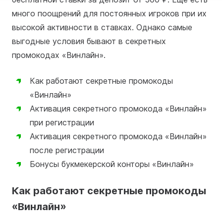
много поощрений для постоянных игроков при их
высокой активности в ставках. Однако самые
выгодные условия бывают в секретных
промокодах «Винлайн».
Как работают секретные промокоды
«Винлайн»
Активация секретного промокода «Винлайн»
при регистрации
Активация секретного промокода «Винлайн»
после регистрации
Бонусы букмекерской конторы «Винлайн»
Как работают секретные промокоды
«Винлайн»