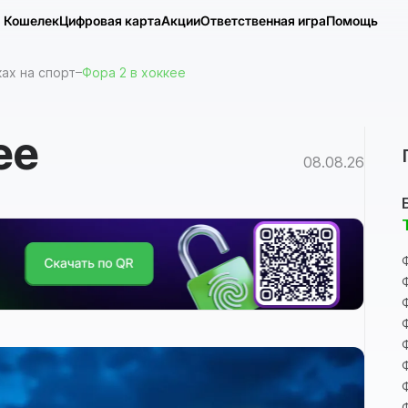
Кошелек
Цифровая карта
Акции
Ответственная игра
Помощь
ах на спорт
Фора 2 в хоккее
ее
08.08.26