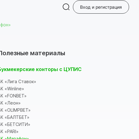
Вход и регистрация
афон»
Полезные материалы
Букмекерские конторы с ЦУПИС
БК «Лига Ставок»
БК «Winline»
БК «FONBET»
БК «Леон»
БК «OLIMPBET»
БК «БАЛТБЕТ»
БК «БЕТСИТИ»
БК «PARI»
БК «Марафон»