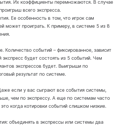
обытия. Их коэффициенты перемножаются. В случае
проигрыш всего экспресса.
тия. Ее особенность в том, что игрок сам
ей может проиграть. К примеру, в системе 5 из 8
ения.
е. Количество событий – фиксированное, зависит
й экспресс будет состоять из 5 событий. Чем
иантов экспрессов будет. Выигрыши по
говый результат по системе.
Даже если у вас сыграют все события системы,
ше, чем по экспрессу. А еще по системам часто
 это когда котировки событий слишком низкие.
тия: объединять в экспрессы или системы два