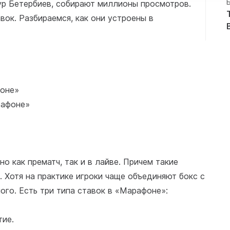
тур Бетербиев, собирают миллионы просмотров.
вок. Разбираемся, как они устроены в
фоне»
рафоне»
о как прематч, так и в лайве. Причем такие
 Хотя на практике игроки чаще объединяют бокс с
ого. Есть три типа ставок в «Марафоне»:
тие.