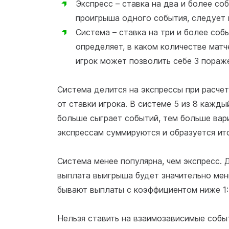
Экспресс – ставка на два и более с
проигрыша одного события, следует 
Система – ставка на три и более собы
определяет, в каком количестве матч
игрок может позволить себе 3 пораж
Система делится на экспрессы при расчет
от ставки игрока. В системе 5 из 8 кажды
больше сыграет событий, тем больше вар
экспрессам суммируются и образуется ито
Система менее популярна, чем экспресс. 
выплата выигрыша будет значительно мень
бывают выплаты с коэффициентом ниже 1:
Нельзя ставить на взаимозависимые собы