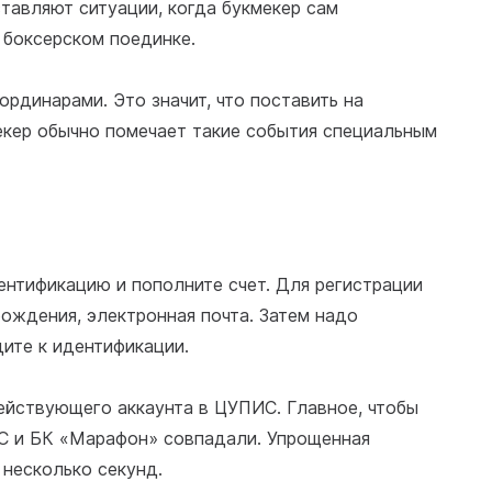
тавляют ситуации, когда букмекер сам
 боксерском поединке.
ординарами. Это значит, что поставить на
мекер обычно помечает такие события специальным
ентификацию и пополните счет. Для регистрации
ождения, электронная почта. Затем надо
ите к идентификации.
ействующего аккаунта в ЦУПИС. Главное, чтобы
С и БК «Марафон» совпадали. Упрощенная
 несколько секунд.