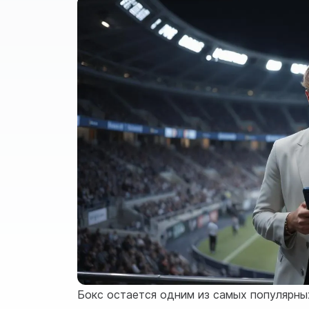
Бокс остается одним из самых популярны