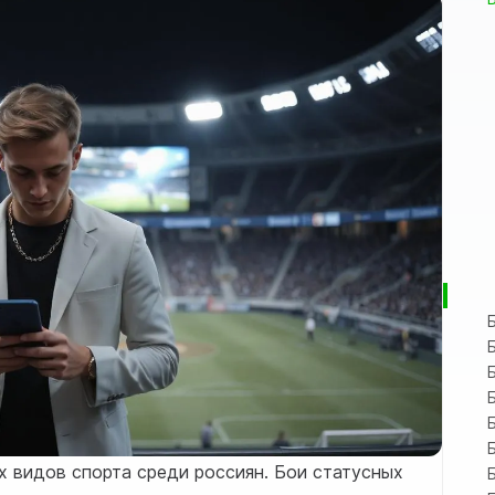
х видов спорта среди россиян. Бои статусных