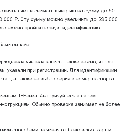
лнять счет и снимать выигрыш на сумму до 60
00 000 ₽. Эту сумму можно увеличить до 595 000
того нужно пройти полную идентификацию.
бами онлайн:
ержденная учетная запись. Также важно, чтобы
вы указали при регистрации. Для идентификации
ство, а также на выбор серия и номер паспорта
иентам Т-Банка. Авторизуйтесь в своем
нструкциям. Обычно проверка занимает не более
ими способами, начиная от банковских карт и