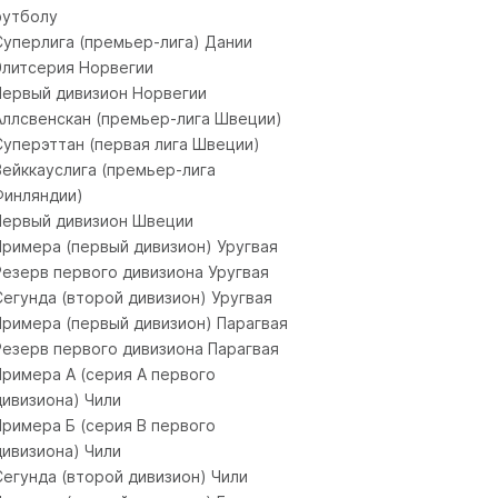
футболу
Суперлига (премьер-лига) Дании
Элитсерия Норвегии
Первый дивизион Норвегии
Аллсвенскан (премьер-лига Швеции)
Суперэттан (первая лига Швеции)
Вейккауслига (премьер-лига
Финляндии)
Первый дивизион Швеции
Примера (первый дивизион) Уругвая
Резерв первого дивизиона Уругвая
Сегунда (второй дивизион) Уругвая
Примера (первый дивизион) Парагвая
Резерв первого дивизиона Парагвая
Примера А (серия A первого
дивизиона) Чили
Примера Б (серия B первого
дивизиона) Чили
Сегунда (второй дивизион) Чили