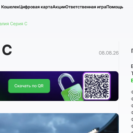
Кошелек
Цифровая карта
Акции
Ответственная игра
Помощь
алия Серия C
 C
08.08.26