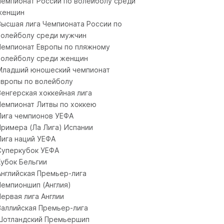
Чемпионат России по волейболу среди
женщин
Высшая лига Чемпионата России по
волейболу среди мужчин
Чемпионат Европы по пляжному
волейболу среди женщин
Младший юношеский чемпионат
Европы по волейболу
Венгерская хоккейная лига
Чемпионат Литвы по хоккею
Лига чемпионов УЕФА
Примера (Ла Лига) Испании
Лига наций УЕФА
Суперкубок УЕФА
Кубок Бельгии
Английская Премьер-лига
Чемпионшип (Англия)
Первая лига Англии
Валлийская Премьер-лига
Шотландский Премьершип