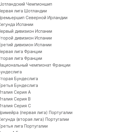
Шотландский Чемпионшип
Первая лига Шотландии
Премьершип Северной Ирландии
Сегунда Испании
Первый дивизион Испании
Второй дивизион Испании
Третий дивизион Испании
Первая лига Франции
Вторая лига Франции
Национальный чемпионат Франции
Бундеслига
Вторая Бундеслига
Третья Бундеслига
Италия Серия A
Италия Серия B
Италия Серия C
Примейра (первая лига) Португалии
Сегунда (вторая лига) Португалии
Третья лига Португалии