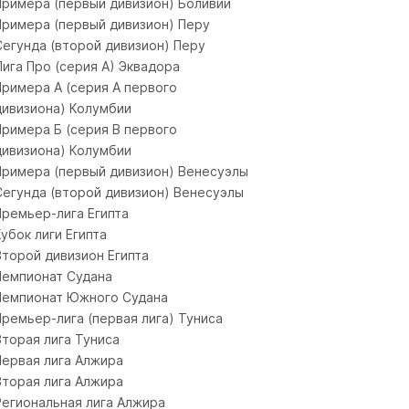
Примера (первый дивизион) Боливии
Примера (первый дивизион) Перу
Сегунда (второй дивизион) Перу
Лига Про (серия A) Эквадора
Примера А (серия A первого
дивизиона) Колумбии
Примера Б (серия B первого
дивизиона) Колумбии
Примера (первый дивизион) Венесуэлы
Сегунда (второй дивизион) Венесуэлы
Премьер-лига Египта
Кубок лиги Египта
Второй дивизион Египта
Чемпионат Судана
Чемпионат Южного Судана
Премьер-лига (первая лига) Туниса
Вторая лига Туниса
Первая лига Алжира
Вторая лига Алжира
Региональная лига Алжира