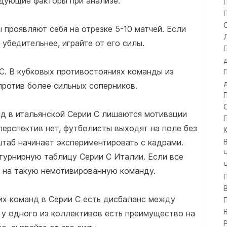
едующие факторы при анализе:
 проявляют себя на отрезке 5-10 матчей. Если
 убедительнее, играйте от его силы.
C. В кубковых противостояниях команды из
против более сильных соперников.
нд в итальянской Серии C лишаются мотивации
перспектив нет, футболисты выходят на поле без
штаб начинает экспериментировать с кадрами.
турнирную таблицу Серии C Италии. Если все
и на такую немотивированную команду.
гих команд в Серии C есть дисбаланс между
 у одного из коллективов есть преимущество на