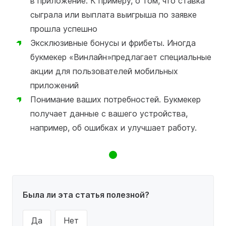
в приложение. К примеру, о том, что ставка
сыграла или выплата выигрыша по заявке
прошла успешно
Эксклюзивные бонусы и фрибеты. Иногда
букмекер «Винлайн»предлагает специальные
акции для пользователей мобильных
приложений
Понимание ваших потребностей. Букмекер
получает данные с вашего устройства,
например, об ошибках и улучшает работу.
Была ли эта статья полезной?
Да
Нет