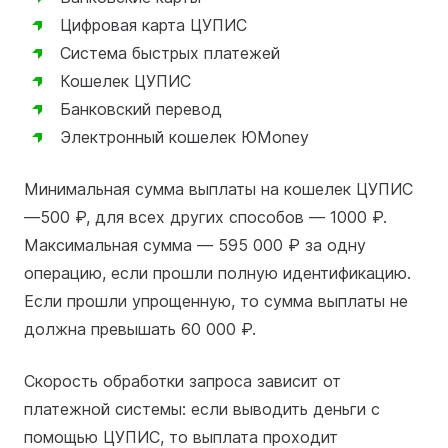
Цифровая карта ЦУПИС
Система быстрых платежей
Кошелек ЦУПИС
Банковский перевод
Электронный кошелек ЮMoney
Минимальная сумма выплаты на кошелек ЦУПИС
—500 ₽, для всех других способов — 1000 ₽.
Максимальная сумма — 595 000 ₽ за одну
операцию, если прошли полную идентификацию.
Если прошли упрощенную, то сумма выплаты не
должна превышать 60 000 ₽.
Скорость обработки запроса зависит от
платежной системы: если выводить деньги с
помощью ЦУПИС, то выплата проходит