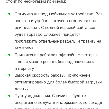
стоит по нескольким причинам:
Оптимизация под мобильное устройство. Все
понятно и удобно, заточено под смартфон
или планшет. С полной версией сайта все
будет гораздо сложнее: придется
приближать отдельные разделы и тратить на
это время
Приложение работает оффлайн. Некоторые
задачи можно решать без подключения к
интернету
Высокая скорость работы. Приложение
оптимизировано для более быстрой загрузки
данных
Пуш-уведомления. С ними вы будете
оперативно получать информацию, не заходя