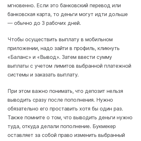
мгновенно. Если это банковский перевод или
банковская карта, то деньги могут идти дольше
— обычно до 3 рабочих дней.
Чтобы осуществить выплату в мобильном
приложении, надо зайти в профиль, кликнуть
«Баланс» и «Вывод». Затем ввести сумму
выплаты с учетом лимитов выбранной платежной
системы и заказать выплату.
При этом важно понимать, что депозит нельзя
выводить сразу после пополнения. Нужно
обязательно его проставить хотя бы один раз.
Также помните о том, что выводить деньги нужно
туда, откуда делали пополнение. Букмекер
оставляет за собой право изменить выбранный