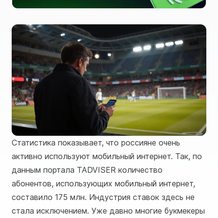
Статистика показывает, что россияне очень
активно используют мобильный интернет. Так, по
данным портала TADVISER количество
абонентов, использующих мобильный интернет,
составило 175 млн. Индустрия ставок здесь не
стала исключением. Уже давно многие букмекеры