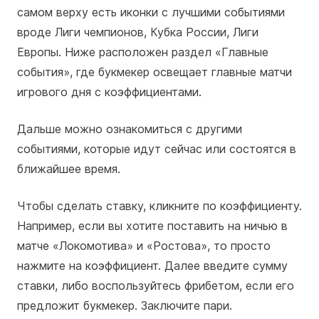
самом верху есть иконки с лучшими событиями
вроде Лиги чемпионов, Кубка России, Лиги
Европы. Ниже расположен раздел «Главные
события», где букмекер освещает главные матчи
игрового дня с коэффициентами.
Дальше можно ознакомиться с другими
событиями, которые идут сейчас или состоятся в
ближайшее время.
Чтобы сделать ставку, кликните по коэффициенту.
Например, если вы хотите поставить на ничью в
матче «Локомотива» и «Ростова», то просто
нажмите на коэффициент. Далее введите сумму
ставки, либо воспользуйтесь фрибетом, если его
предложит букмекер. Заключите пари.