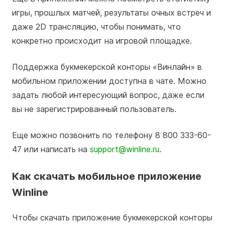
игры, прошлых матчей, результаты очных встреч и
даже 2D трансляцию, чтобы понимать, что
конкретно происходит на игровой площадке.
Поддержка букмекерской конторы «Винлайн» в
мобильном приложении доступна в чате. Можно
задать любой интересующий вопрос, даже если
вы не зарегистрированный пользователь.
Еще можно позвонить по телефону 8 800 333-60-
47 или написать на
support@winline.ru
.
Как скачать мобильное приложение
Winline
Чтобы скачать приложение букмекерской конторы