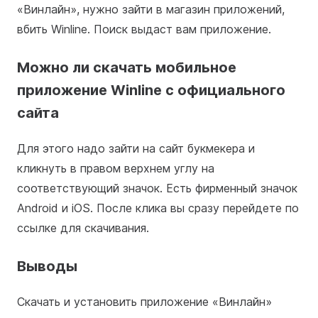
«Винлайн», нужно зайти в магазин приложений,
вбить Winline. Поиск выдаст вам приложение.
Можно ли скачать мобильное
приложение Winline с официального
сайта
Для этого надо зайти на сайт букмекера и
кликнуть в правом верхнем углу на
соответствующий значок. Есть фирменный значок
Android и iOS. После клика вы сразу перейдете по
ссылке для скачивания.
Выводы
Скачать и установить приложение «Винлайн»