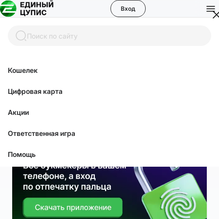
Вход
Поиск по сайту
Главная
Полезные материалы
Виды спорта
Континентальна
Полезные материалы
Кошелек
Цифровая карта
Континентальная хоккейная
лига (КХЛ)
Акции
07.08.26
Ответственная игра
Помощь