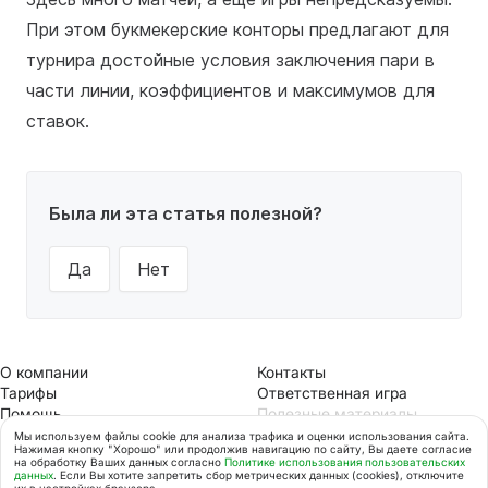
При этом букмекерские конторы предлагают для
турнира достойные условия заключения пари в
части линии, коэффициентов и максимумов для
ставок.
Была ли эта статья полезной?
Да
Нет
О компании
Контакты
Тарифы
Ответственная игра
Помощь
Полезные материалы
Безопасность
Акции
Мы используем файлы cookie для анализа трафика и оценки использования сайта.
Нажимая кнопку "Хорошо" или продолжив навигацию по сайту, Вы даете согласие
Вакансии
Мir Pay
на обработку Ваших данных согласно
Политике использования пользовательских
ООО НКО «Мобильная карта»
данных
. Если Вы хотите запретить сбор метрических данных (cookies), отключите