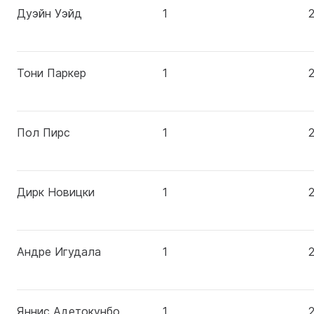
Дуэйн Уэйд
1
Тони Паркер
1
Пол Пирс
1
Дирк Новицки
1
Андре Игудала
1
Яннис Адетокунбо
1