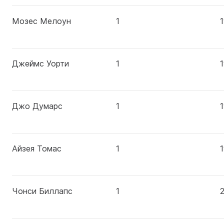
Мозес Мелоун
1
Джеймс Уорти
1
Джо Думарс
1
Айзея Томас
1
Чонси Биллапс
1