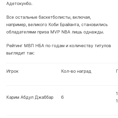
Адетокунбо.
Все остальные баскетболисты, включая,
например, великого Коби Брайанта, становились
обладателями приза MVP NBA лишь однажды.
Рейтинг МВП НБА по годам и количеству титулов
выглядит так:
Игрок
Кол-во наград
1
Карим Абдул Джаббар
6
1