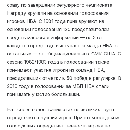
сразу по завершении регулярного чемпионата.
Награду вручали на основании голосования
игроков НБА. С 1981 года приз вручают на
основании голосования 125 представителей
средств массовой информации — по 3 от
каждого города, где выступает команда НБА, а
остальные — от общенациональных СМИ США. С
сезона 1982/1983 года в голосовании также
принимают участие игроки из команд НБА,
преодолевших отметку в 50 побед в регулярке. В
2010 году в голосовании за МВП НБА стали
принимать участие болельщики.
На основе голосования этих нескольких групп
определяется лучший игрок. При этом каждый из
голосующих определяет ценность игрока по