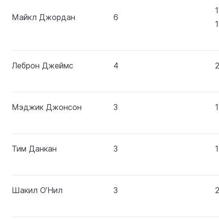
1
Майкл Джордан
6
1
Леброн Джеймс
4
2
Мэджик Джонсон
3
1
Тим Данкан
3
Шакил О’Нил
3