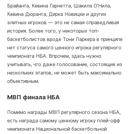
Брайанта, Кевина Гарнетта, Шакила О’Нила,
Кевина Дюранта, Дирка Новицки и других
элитных игроков — это не самая справедливая
история. Более того, у некоторых топ-
баскетболистов вроде Тони Паркера в принципе
нет статуса самого ценного игрока регулярного
чемпионата НБА. Впрочем, здесь нужно
учитывать, что даже голосование, состоящие из
нескольких этапов, не может быть максимально
объективным.
МВП финала НБА
Помимо награды МВП регулярного сезона НБА,
есть награда самому ценному игроку плей-офф
чемпионата Национальной баскетбольной