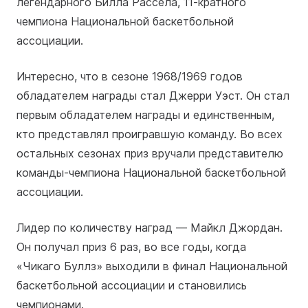
легендарного Билла Рассела, 11-кратного
чемпиона Национальной баскетбольной
ассоциации.
Интересно, что в сезоне 1968/1969 годов
обладателем награды стал Джерри Уэст. Он стал
первым обладателем награды и единственным,
кто представлял проигравшую команду. Во всех
остальных сезонах приз вручали представителю
команды-чемпиона Национальной баскетбольной
ассоциации.
Лидер по количеству наград — Майкл Джордан.
Он получал приз 6 раз, во все годы, когда
«Чикаго Буллз» выходили в финал Национальной
баскетбольной ассоциации и становились
чемпионами.