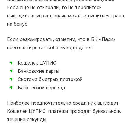
Если еще не отыграли, то не торопитесь
выводить выигрыш: иначе можете лишиться права
на бонус.
Если резюмировать, отметим, что в БК «Пари»
всего четыре способа вывода денег:
Кошелек ЦУПИС
Банковские карты
Система быстрых платежей
Банковский перевод
Наиболее предпочтительно среди них выглядит
Кошелек ЦУПИС: платежи проходят буквально в
течение секунды.