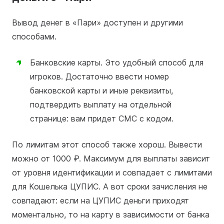
Вывод денег в «Пари» доступен и другими
способами.
Банковские карты. Это удобный способ для
игроков. Достаточно ввести номер
банковской карты и иные реквизиты,
подтвердить выплату на отдельной
странице: вам придет СМС с кодом.
По лимитам этот способ также хорош. Вывести
можно от 1000 ₽. Максимум для выплаты зависит
от уровня идентификации и совпадает с лимитами
для Кошелька ЦУПИС. А вот сроки зачисления не
совпадают: если на ЦУПИС деньги приходят
моментально, то на карту в зависимости от банка