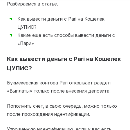
Разбираемся в статье.
Как вывести деньги с Pari на Кошелек
ЦУПИС?
Какие еще есть способы вывести деньги с
«Пари»
Как вывести деньги с Pari на Кошелек
ЦУПИС?
Букмекерская контора Pari открывает раздел
«Выплаты» только после внесения депозита.
Пополнить счет, в свою очередь, можно только
после прохождения идентификации.
Упрощенную идентификацию, если у вас есть