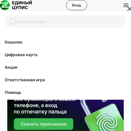
Вход
Поиск по сайту
Главная
Полезные материалы
Букмекерские конторы с ЦУ
Полезные материалы
Кошелек
Цифровая карта
Как вывести деньги с БК
«PARI»?
Акции
12.12.24
Ответственная игра
Помощь