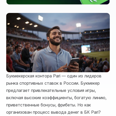
Букмекерская контора Pari — один из лидеров
рынка спортивных ставок в России. Букмекер
предлагает привлекательные условия игры,
включая высокие коэффициенты, богатую линию,
приветственные бонусы, фрибеты. Но как
организован процесс вывода денег в БК Pari?