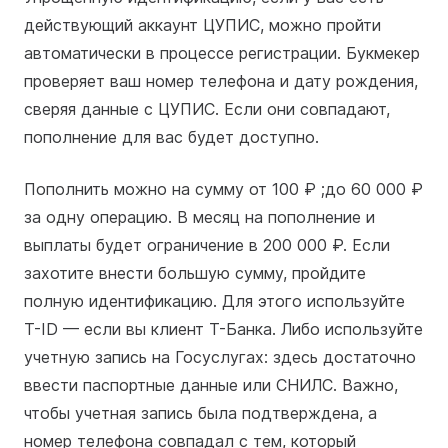
действующий аккаунт ЦУПИС, можно пройти
автоматически в процессе регистрации. Букмекер
проверяет ваш номер телефона и дату рождения,
сверяя данные с ЦУПИС. Если они совпадают,
пополнение для вас будет доступно.
Пополнить можно на сумму от 100 ₽ ;до 60 000 ₽
за одну операцию. В месяц на пополнение и
выплаты будет ограничение в 200 000 ₽. Если
захотите внести большую сумму, пройдите
полную идентификацию. Для этого используйте
Т-ID — если вы клиент Т-Банка. Либо используйте
учетную запись на Госуслугах: здесь достаточно
ввести паспортные данные или СНИЛС. Важно,
чтобы учетная запись была подтверждена, а
номер телефона совпадал с тем, который