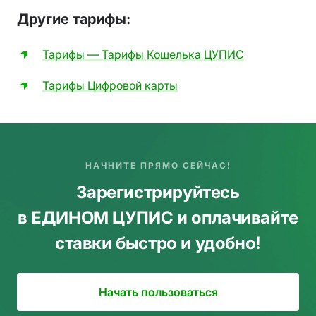
Другие тарифы:
Тарифы — Тарифы Кошелька ЦУПИС
Тарифы Цифровой карты
НАЧНИТЕ ПРЯМО СЕЙЧАС!
Зарегистрируйтесь
в ЕДИНОМ ЦУПИС и оплачивайте
ставки быстро и удобно!
Начать пользоваться