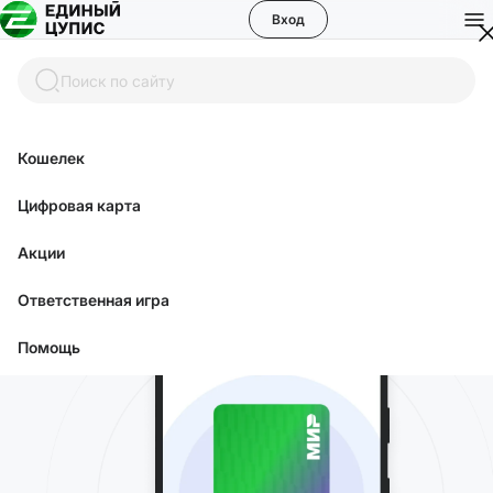
Вход
Mir Pay — быстрая и удобная
Поиск по сайту
оплата одним касанием
Кошелек
Цифровая карта
Акции
Ответственная игра
Помощь