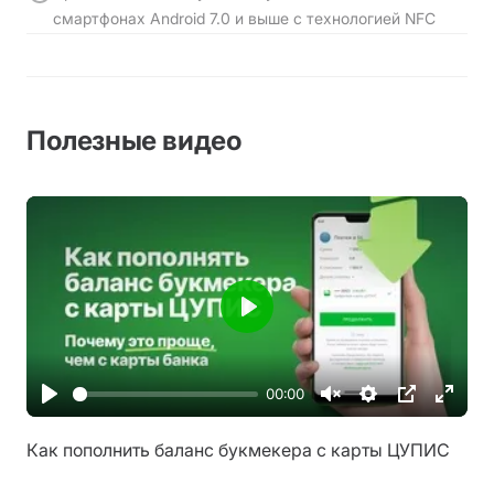
смартфонах Android 7.0 и выше с технологией NFC
Полезные видео
Play
00:00
Play
Unmute
Настройки
PIP
Enter
fullsc
Как пополнить баланс букмекера с карты ЦУПИС