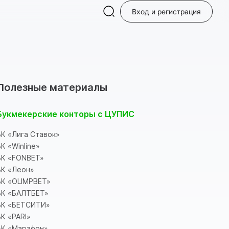
Вход и регистрация
Полезные материалы
Букмекерские конторы с ЦУПИС
БК «Лига Ставок»
БК «Winline»
БК «FONBET»
БК «Леон»
БК «OLIMPBET»
БК «БАЛТБЕТ»
БК «БЕТСИТИ»
БК «PARI»
БК «Марафон»