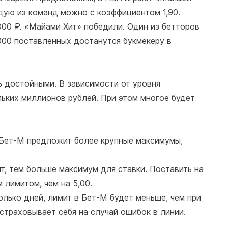
ждую из команд можно с коэффициентом 1,90.
000 ₽. «Майами Хит» победили. Один из бетторов
2000 поставленных достанутся букмекеру в
 достойными. В зависимости от уровня
льких миллионов рублей. При этом многое будет
 Бет-М предложит более крупные максимумы,
, тем больше максимум для ставки. Поставить на
 лимитом, чем на 5,00.
олько дней, лимит в Бет-М будет меньше, чем при
дстраховывает себя на случай ошибок в линии.