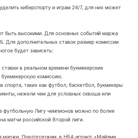
делить киберспорту и играм 24/7, для них может
т быть высокими. Для основных событий маржа
5%. Для дополнительных ставок размер комиссии
ногое будет зависеть:
В ставки в реальном времени букмекерские
ю букмекерскую комиссию.
в спорта, таких как футбол, баскетбол, букмекеры
иенты, нежели чем для условных сквоша или
на футбольную Лигу чемпионов можно по более
на матчи российской Второй лиги.
та маржи. Предположим, в НБА играют «Майами