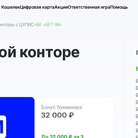
Кошелек
Цифровая карта
Акции
Ответственная игра
Помощь
онторы с ЦУПИС
БК «БЕТ-М»
ой конторе
Бонус букмекера
32 000 ₽
До 32 000 ₽ за 3