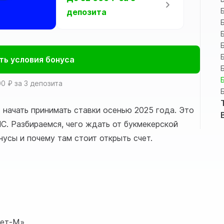
депозита
ь условия бонуса
0 ₽ за 3 депозита
 начать принимать ставки осенью 2025 года. Это
С. Разбираемся, чего ждать от букмекерской
нусы и почему там стоит открыть счет.
Бет-М»