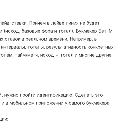
айв-ставки. Причем в лайве линия не будет
 (исход, базовые фора и тотал). Букмекер Бет-М
 ставок в реальном времени. Например, в
 интервалы, тоталы, результативность конкретных
олам, тайм/матч, исход + тотал и многие другие
М, нужно пройти идентификацию. Сделать это
 и в мобильном приложении у самого букмекера.
ции: