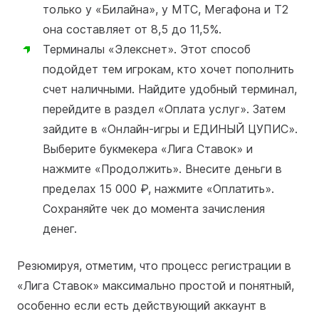
только у «Билайна», у МТС, Мегафона и Т2
она составляет от 8,5 до 11,5%.
Терминалы «Элекснет». Этот способ
подойдет тем игрокам, кто хочет пополнить
счет наличными. Найдите удобный терминал,
перейдите в раздел «Оплата услуг». Затем
зайдите в «Онлайн-игры и ЕДИНЫЙ ЦУПИС».
Выберите букмекера «Лига Ставок» и
нажмите «Продолжить». Внесите деньги в
пределах 15 000 ₽, нажмите «Оплатить».
Сохраняйте чек до момента зачисления
денег.
Резюмируя, отметим, что процесс регистрации в
«Лига Ставок» максимально простой и понятный,
особенно если есть действующий аккаунт в