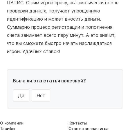
ЦУПИС. С ним игрок сразу, автоматически после
проверки данных, получает упрощенную
идентификацию и может вносить деньги.
Суммарно процесс регистрации и пополнения
счета занимает всего пару минут. А это значит,
что вы сможете быстро начать наслаждаться
игрой. Удачных ставок!
Была ли эта статья полезной?
Да
Нет
О компании
Контакты
Тарифы
Ответственная игра