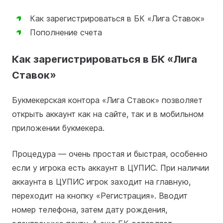
Как зарегистрироваться в БК «Лига Ставок»
Пополнение счета
Как зарегистрироваться в БК «Лига
Ставок»
Букмекерская контора «Лига Ставок» позволяет
открыть аккаунт как на сайте, так и в мобильном
приложении букмекера.
Процедура — очень простая и быстрая, особенно
если у игрока есть аккаунт в ЦУПИС. При наличии
аккаунта в ЦУПИС игрок заходит на главную,
переходит на кнопку «Регистрация». Вводит
номер телефона, затем дату рождения,