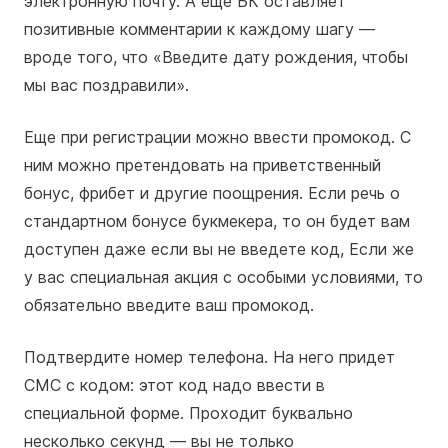
электронную почту. А еще БК оставляет
позитивные комментарии к каждому шагу —
вроде того, что «Введите дату рождения, чтобы
мы вас поздравили».
Еще при регистрации можно ввести промокод. С
ним можно претендовать на приветственный
бонус, фрибет и другие поощрения. Если речь о
стандартном бонусе букмекера, то он будет вам
доступен даже если вы не введете код, Если же
у вас специальная акция с особыми условиями, то
обязательно введите ваш промокод.
Подтвердите номер телефона. На него придет
СМС с кодом: этот код надо ввести в
специальной форме. Проходит буквально
несколько секунд — вы не только