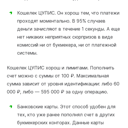
Кошелек ЦУПИС. Он хорош тем, что платежи
проходят моментально. В 95% случаев
деньги зачисляют в течение 1 секунды. А еще
нет никаких неприятных сюрпризов в виде
комиссий ни от букмекера, ни от платежной
системы.
Кошелек ЦУПИС хорош и лимитами. Пополнить
счет можно с суммы от 100 ₽. Максимальная
сумма зависит от уровня идентификации: либо 60
000 ₽, либо — 595 000 ₽ за одну операцию.
Банковские карты. Этот способ удобен для
тех, кто уже ранее пополнял счет в других
букмекерских конторах. Данные карты