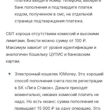
платежа введите номер телефона, выберите
банк пополнения и подтвердите платеж
кодом, полученном в смс, на отдельной
странице подтверждения платежа.
СБП хороша отсутствием комиссий и высокими
лимитами. Внести можно сумму от 100 ₽.
Максимум зависит от уровня идентификации и
аналогичен Кошельку ЦУПИС и банковским
картам.
Электронный кошелек ЮMoney. Это хороший
способ пополнения счета после регистрации
в БК «Лига Ставок». Деньги приходят
моментально, никаких комиссий платить не
надо. Но есть нюанс: сумма пополнения не
превышает 15 000 ₽ за одну операцию. Это