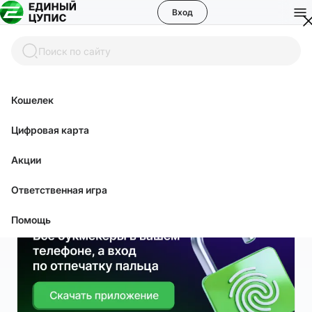
Вход
Поиск по сайту
Главная
Полезные материалы
Букмекерские конторы с ЦУ
Полезные материалы
Кошелек
Цифровая карта
Регистрация в БК «Лига
Ставок»
Акции
28.12.24
Ответственная игра
Помощь