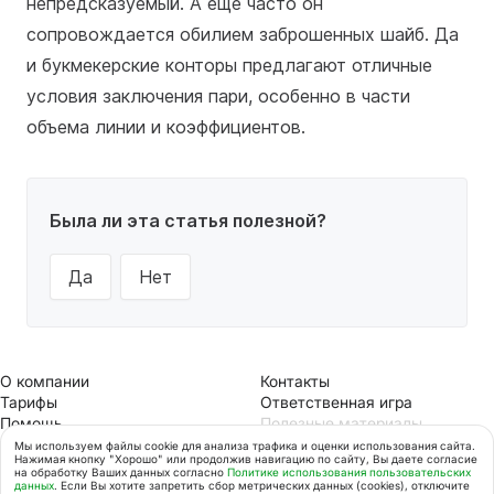
непредсказуемый. А еще часто он
сопровождается обилием заброшенных шайб. Да
и букмекерские конторы предлагают отличные
условия заключения пари, особенно в части
объема линии и коэффициентов.
Была ли эта статья полезной?
Да
Нет
О компании
Контакты
Тарифы
Ответственная игра
Помощь
Полезные материалы
Безопасность
Акции
Мы используем файлы cookie для анализа трафика и оценки использования сайта.
Нажимая кнопку "Хорошо" или продолжив навигацию по сайту, Вы даете согласие
Вакансии
Мir Pay
на обработку Ваших данных согласно
Политике использования пользовательских
ООО НКО «Мобильная карта»
данных
. Если Вы хотите запретить сбор метрических данных (cookies), отключите