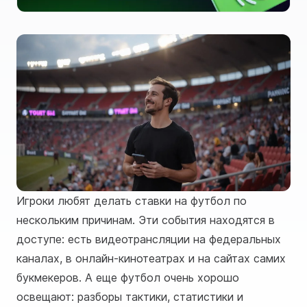
Игроки любят делать ставки на футбол по
нескольким причинам. Эти события находятся в
доступе: есть видеотрансляции на федеральных
каналах, в онлайн-кинотеатрах и на сайтах самих
букмекеров. А еще футбол очень хорошо
освещают: разборы тактики, статистики и