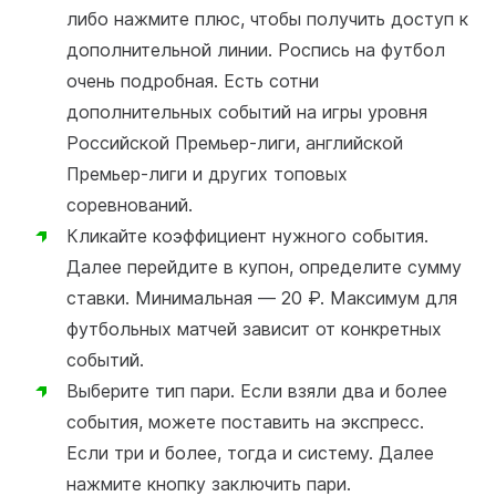
либо нажмите плюс, чтобы получить доступ к
дополнительной линии. Роспись на футбол
очень подробная. Есть сотни
дополнительных событий на игры уровня
Российской Премьер-лиги, английской
Премьер-лиги и других топовых
соревнований.
Кликайте коэффициент нужного события.
Далее перейдите в купон, определите сумму
ставки. Минимальная — 20 ₽. Максимум для
футбольных матчей зависит от конкретных
событий.
Выберите тип пари. Если взяли два и более
события, можете поставить на экспресс.
Если три и более, тогда и систему. Далее
нажмите кнопку заключить пари.