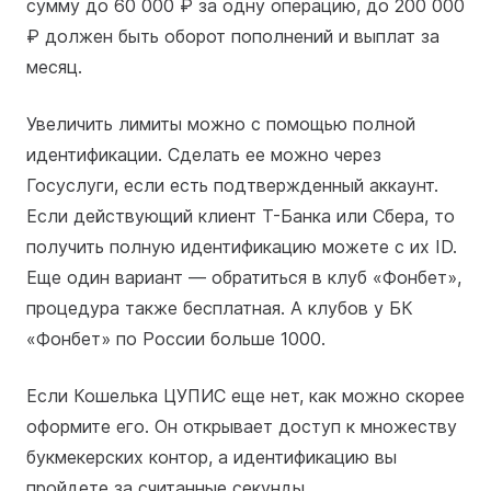
сумму до 60 000 ₽ за одну операцию, до 200 000
₽ должен быть оборот пополнений и выплат за
месяц.
Увеличить лимиты можно с помощью полной
идентификации. Сделать ее можно через
Госуслуги, если есть подтвержденный аккаунт.
Если действующий клиент Т-Банка или Сбера, то
получить полную идентификацию можете с их ID.
Еще один вариант — обратиться в клуб «Фонбет»,
процедура также бесплатная. А клубов у БК
«Фонбет» по России больше 1000.
Если Кошелька ЦУПИС еще нет, как можно скорее
оформите его. Он открывает доступ к множеству
букмекерских контор, а идентификацию вы
пройдете за считанные секунды.