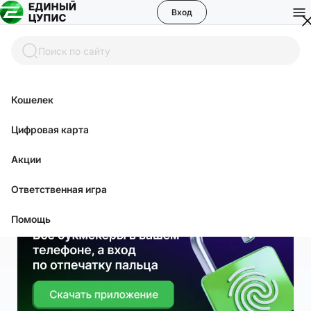
Вход
Поиск по сайту
Главная
Полезные материалы
Букмекерские конторы с ЦУ
Полезные материалы
Кошелек
Цифровая карта
Как ставить на футбол в БК
«FONBET»?
Акции
29.12.24
Ответственная игра
Помощь