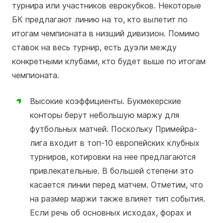
турнира или участников еврокубков. Некоторые
БК предлагают линию на то, кто вылетит по
итогам чемпионата в низший дивизион. Помимо
ставок на весь турнир, есть дуэли между
конкретными клубами, кто будет выше по итогам
чемпионата.
Высокие коэффициенты. Букмекерские
конторы берут небольшую маржу для
футбольных матчей. Поскольку Примейра-
лига входит в топ-10 европейских клубных
турниров, котировки на нее предлагаются
привлекательные. В большей степени это
касается линии перед матчем. Отметим, что
на размер маржи также влияет тип события.
Если речь об основных исходах, форах и