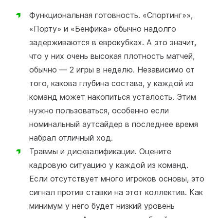
Функциональная готовность. «Спортинг»»,
«Порту» и «Бенфика» обычно надолго
задерживаются в еврокубках. А это значит,
что у них очень высокая плотность матчей,
обычно — 2 игры в неделю. Независимо от
того, какова глубина состава, у каждой из
команд может накопиться усталость. Этим
нужно пользоваться, особенно если
номинальный аутсайдер в последнее время
набрал отличный ход.
Травмы и дисквалификации. Оцените
кадровую ситуацию у каждой из команд.
Если отсутствует много игроков основы, это
сигнал против ставки на этот коллектив. Как
минимум у него будет низкий уровень