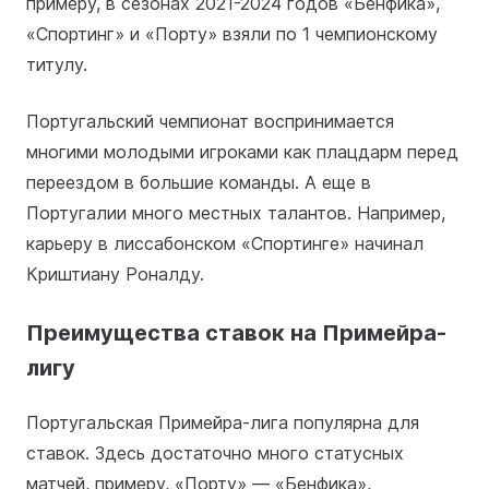
примеру, в сезонах 2021-2024 годов «Бенфика»,
«Спортинг» и «Порту» взяли по 1 чемпионскому
титулу.
Португальский чемпионат воспринимается
многими молодыми игроками как плацдарм перед
переездом в большие команды. А еще в
Португалии много местных талантов. Например,
карьеру в лиссабонском «Спортинге» начинал
Криштиану Роналду.
Преимущества ставок на Примейра-
лигу
Португальская Примейра-лига популярна для
ставок. Здесь достаточно много статусных
матчей, примеру, «Порту» — «Бенфика»,