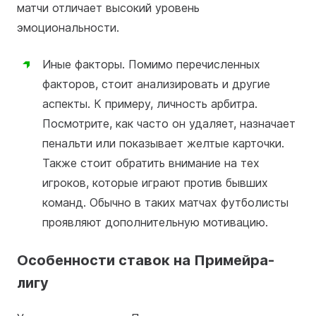
матчи отличает высокий уровень
эмоциональности.
Иные факторы. Помимо перечисленных
факторов, стоит анализировать и другие
аспекты. К примеру, личность арбитра.
Посмотрите, как часто он удаляет, назначает
пенальти или показывает желтые карточки.
Также стоит обратить внимание на тех
игроков, которые играют против бывших
команд. Обычно в таких матчах футболисты
проявляют дополнительную мотивацию.
Особенности ставок на Примейра-
лигу