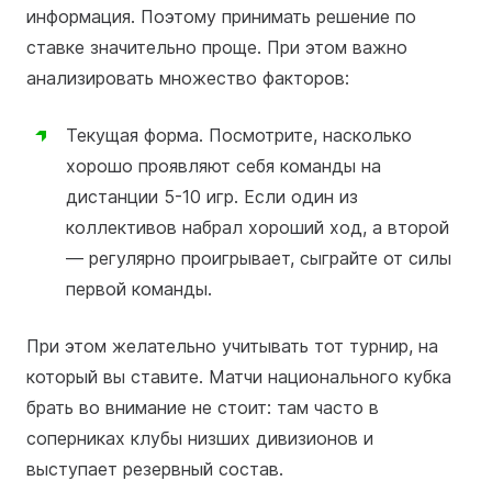
информация. Поэтому принимать решение по
ставке значительно проще. При этом важно
анализировать множество факторов:
Текущая форма. Посмотрите, насколько
хорошо проявляют себя команды на
дистанции 5-10 игр. Если один из
коллективов набрал хороший ход, а второй
— регулярно проигрывает, сыграйте от силы
первой команды.
При этом желательно учитывать тот турнир, на
который вы ставите. Матчи национального кубка
брать во внимание не стоит: там часто в
соперниках клубы низших дивизионов и
выступает резервный состав.