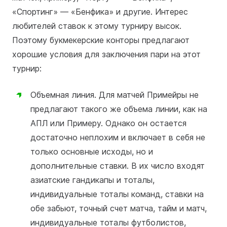
«Спортинг» — «Бенфика» и другие. Интерес
любителей ставок к этому турниру высок.
Поэтому букмекерские конторы предлагают
хорошие условия для заключения пари на этот
турнир:
Объемная линия. Для матчей Примейры не
предлагают такого же объема линии, как на
АПЛ или Примеру. Однако он остается
достаточно неплохим и включает в себя не
только основные исходы, но и
дополнительные ставки. В их число входят
азиатские гандикапы и тоталы,
индивидуальные тоталы команд, ставки на
обе забьют, точный счет матча, тайм и матч,
индивидуальные тоталы футболистов,