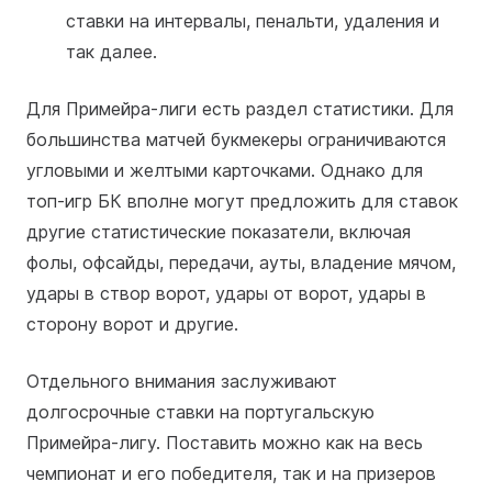
ставки на интервалы, пенальти, удаления и
так далее.
Для Примейра-лиги есть раздел статистики. Для
большинства матчей букмекеры ограничиваются
угловыми и желтыми карточками. Однако для
топ-игр БК вполне могут предложить для ставок
другие статистические показатели, включая
фолы, офсайды, передачи, ауты, владение мячом,
удары в створ ворот, удары от ворот, удары в
сторону ворот и другие.
Отдельного внимания заслуживают
долгосрочные ставки на португальскую
Примейра-лигу. Поставить можно как на весь
чемпионат и его победителя, так и на призеров