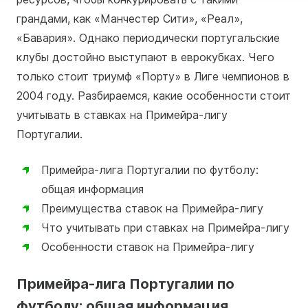
грандами, как «Манчестер Сити», «Реал»,
«Бавария». Однако периодически португальские
клубы достойно выступают в еврокубках. Чего
только стоит триумф «Порту» в Лиге чемпионов в
2004 году. Разбираемся, какие особенности стоит
учитывать в ставках на Примейра-лигу
Португалии.
Примейра-лига Португалии по футболу:
общая информация
Преимущества ставок на Примейра-лигу
Что учитывать при ставках на Примейра-лигу
Особенности ставок на Примейра-лигу
Примейра-лига Португалии по
футболу: общая информация