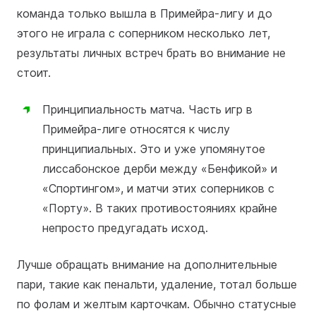
команда только вышла в Примейра-лигу и до
этого не играла с соперником несколько лет,
результаты личных встреч брать во внимание не
стоит.
Принципиальность матча. Часть игр в
Примейра-лиге относятся к числу
принципиальных. Это и уже упомянутое
лиссабонское дерби между «Бенфикой» и
«Спортингом», и матчи этих соперников с
«Порту». В таких противостояниях крайне
непросто предугадать исход.
Лучше обращать внимание на дополнительные
пари, такие как пенальти, удаление, тотал больше
по фолам и желтым карточкам. Обычно статусные