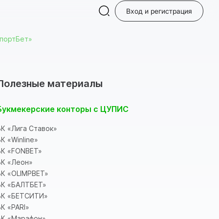
Вход и регистрация
портБет»
Полезные материалы
Букмекерские конторы с ЦУПИС
БК «Лига Ставок»
БК «Winline»
БК «FONBET»
БК «Леон»
БК «OLIMPBET»
БК «БАЛТБЕТ»
БК «БЕТСИТИ»
БК «PARI»
БК «Марафон»