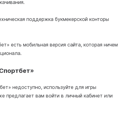
качивания.
ехническая поддержка букмекерской конторы
ет» есть мобильная версия сайта, которая ничем
кционала.
«Спортбет»
ет» недоступно, используйте для игры
же предлагает вам войти в личный кабинет или