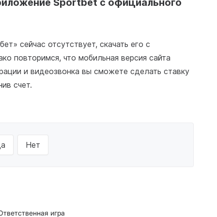
риложение Sportbet с официального
т» сейчас отсутствует, скачать его с
ко повторимся, что мобильная версия сайта
рации и видеозвонка вы сможете сделать ставку
ив счет.
а
Нет
Ответственная игра