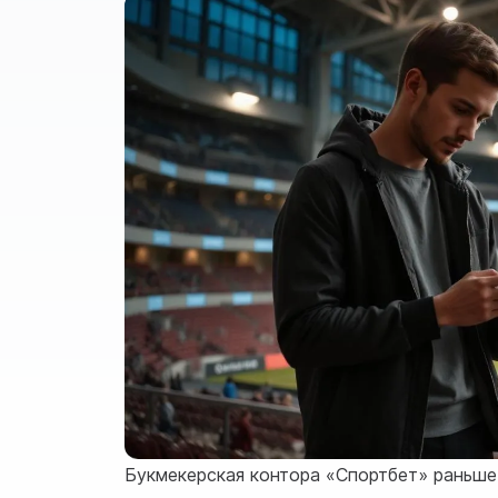
Букмекерская контора «Спортбет» раньше