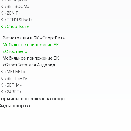
БК «BETBOOM»
БК «ZENIT»
БК «TENNISI.bet»
БК «СпортБет»
Регистрация в БК «СпортБет»
Мобильное приложение БК
«СпортБет»
Мобильное приложение БК
«СпортБет» для Андроид
БК «МЕЛБЕТ»
БК «BETTERY»
БК «БЕТ-М»
БК «24BET»
Термины в ставках на спорт
Виды спорта