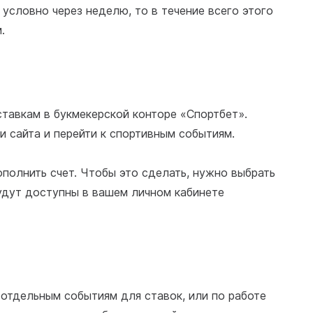
 условно через неделю, то в течение всего этого
.
ставкам в букмекерской конторе «Спортбет».
 сайта и перейти к спортивным событиям.
полнить счет. Чтобы это сделать, нужно выбрать
удут доступны в вашем личном кабинете
 отдельным событиям для ставок, или по работе