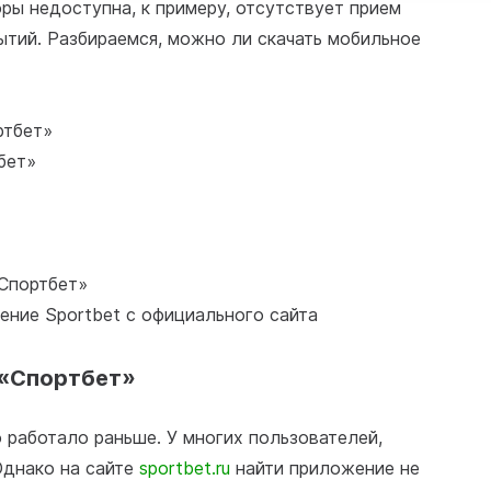
ры недоступна, к примеру, отсутствует прием
ытий. Разбираемся, можно ли скачать мобильное
ртбет»
бет»
«Спортбет»
ние Sportbet с официального сайта
 «Спортбет»
работало раньше. У многих пользователей,
Однако на сайте
sportbet.ru
найти приложение не