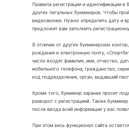
Правила регистрации и идентификации в 
других легальных букмекеров. Чтобы прой
видеозвонки. Нужно определить дату и в
предложит вам заполнить регистрационн
В отличие от других букмекерских контор
рождения и электронную почту, «Спортбе
число входят фамилия, имя, отчество, да
мобильного телефона, гражданство, серия
код подразделения, орган, выдавший пасп
Кроме того, букмекер заранее просит подг
разворот с регистрацией. Также букмекер
после ввода всей информации у вас появ
При этом весь функционал сайта остается