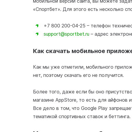
мобильной версии сайта, вы можете зада
«Спортбет». Для этого есть несколько сп
+7 800 200-04-25 – телефон техниче
support@sportbet.ru
– адрес электрон
Как скачать мобильное прилож
Как мы уже отметили, мобильного прилож
нет, поэтому скачать его не получится.
Более того, даже если бы оно присутство
магазине AppStore, то есть для айфонов 
Все дело в том, что Google Play запреща
тематикой спортивных ставок и беттинга.