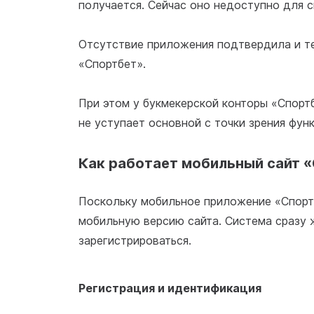
получается. Сейчас оно недоступно для с
Отсутствие приложения подтвердила и т
«Спортбет».
При этом у букмекерской конторы «Спортб
не уступает основной с точки зрения фун
Как работает мобильный сайт 
Поскольку мобильное приложение «Спортб
мобильную версию сайта. Система сразу 
зарегистрироваться.
Регистрация и идентификация