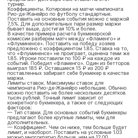
турнир.
Коэффициенты. Котировки на матчи чемпионата
Рио-де-Жанейро по футболу стандартные.
Поставить на основные события можно с маржой
7,5%. Для дополнительных пари размер маржи
бывает выше, достигая 10% и более.
В качестве примера расчета букмекерской
комиссии разберем матч между «Фламенго» и
«Флуминенсе». Поставить на победу хозяев
предложено с коэффициентом 1.85. Ставка на то,
что «Флуминенсе» не проиграет, оценена теми же
1.85. Игроки поставили по 100 ₽ на каждое из
событий. Победил «Фламенго». Один из бетторов
выиграл 185 ₽. Оставшиеся 15 ₽ из 200 ₽
поставленных забирает себе букмекер в качестве
маржи.
Лимиты ставок. Максимумы ставок для
чемпионата Рио-де-Жанейро небольшие. Обычно
можно поставить не более нескольких десятков
тысяч рублей. Точный лимит зависит от
конкретного букмекера, а также от следующих
факторов:
— Тип ставки. Для основных событий букмекеры
предлагают более крупные лимиты, чем для
дополнительных.
— Коэффициент. Чем он ниже, тем больше будет
лимит, и наоборот. Поставить на условные 1.03
можно многократно больше, чем на 12.00.