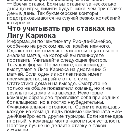
— Время ставки. Если вы ставите за несколько
дней до игры, лимиты будут ниже, чем при ставке
день в день. Так букмекерские конторы
подстраховываются на случай резких колебаний
котировок.
Что учитывать при ставках на
Лигу Кариока
Информации по чемпионату Рио-де-Жанейро,
особенно на русском языке, крайне немного.
Однако это не отменяет важности тщательного
анализа матча, на который вы планируете
поставить. Учитывайте следующие факторы:
Текущая форма. Посмотрите, как команды
выступают в Лиге Кариока на дистанции 5
матчей. Если один из коллективов имеет
преимущество, играйте от его силы.
Статистика дома и на выезде. Смотрите не
только на общие показатели команд, но и на
результаты дома и на выезде. Некоторые
команды образцово проявляют себя при родных
болельщиках, но в гостях неубедительны.
Функциональная готовность. Оцените календарь
каждой из команд, ведь помимо чемпионата Рио-
де-Жанейро есть другие турниры. Если календарь
плотный, у команды могла накопиться усталость.
Поэтому лучше не делайте ставку в такой
ситуации.