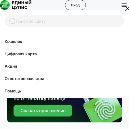
Вход
Поиск по сайту
Главная
Полезные материалы
Виды спорта
Бразилия Сери
Полезные материалы
Кошелек
Цифровая карта
Бразилия Серия A кариока
09.08.26
Акции
Ответственная игра
Помощь