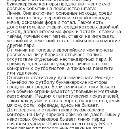
букмекерские конторы предлагают неплохую
роспись событий на первенство штата:
Линия. Она включает основные исходы, среди
которых победа первой или второй команды,
ничья, основные фора и тотал. Также есть
дополнительные ставки, среди которых двойной
исход, дополнительные форы и тоталы, ставки на
таймы, точный счет матча, ставки на интервалы,
четный или нечетный тотал, тайм и матч и многие
другие пари.
От линии на топовые европейские чемпионаты
роспись на лигу Кариока отличает только
отсутствие отдельных нестандартных пари. К
примеру, здесь вы не увидите линию на голы
конкретных футболистов, а также на пенальти
или удаление.
Ставки на статистику для чемпионата Рио-де-
Жанейро по футболу букмекерские конторы
предлагают редко. Если линия все-таки бывает,
она обычно ограничивается угловыми и желтыми
карточками. Редких статистических показателей,
таких как удары в створ ворот, процент владения
мячом, фолы, офсайды, здесь не бывает.
Долгосрочные ставки также букмекерские
конторы на Лигу Кариока обычно не дают. Лишь у
некоторых букмекеров бывает линия перед
началом турнира. При этом по его ходу БК не
предлагают долгосрочные ставки на этот