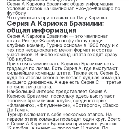
Серия А Кариока Бразилии: общая информация
Условия ставок на чемпионат Рио-де-Жанейро по
футболу
Что учитывать при ставках на Лигу Кариока
Серия А Кариока Бразилии:
общая информация
Серия А Кариока Бразилии — это чемпионат
штата Рио-де-Жанейро по футболу среди
клубных команд. Турнир основан в 1906 году и с
тех пор неоднократно менял формат и состав
участников. В число команд штата входят сразу
108 клубов.
При этом в чемпионате Кариока Бразилии есть
градация по лигам. Есть Серия А, где выступают
сильнейшие команды штата. Также есть Серия B,
куда по итогам сезона вылетает худшая команда
высшего дивизиона. А еще есть Серия C — третья
по силе лига штата.
Наибольший интерес представляет Серия А
Кариока Бразилии, поскольку здесь выступают
топовые бразильские клубы, среди которых
«Фламенго», «Флуминенсе», «Ботафого», «Васко
Да Гама».
Турнир включает в себя несколько этапов. На
первом этапе команды проводят один круг. Всего
в Серии А Кариока Бразилии принимают участие
12 клубов, а значит — проходит 11 туров. По