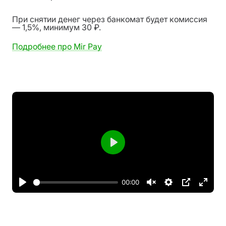
При снятии денег через банкомат будет комиссия
— 1,5%, минимум 30 ₽.
Подробнее про Mir Pay
Play
00:00
Play
Unmute
Настройки
PIP
Enter
fullsc