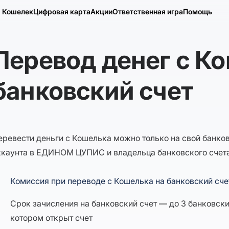
Кошелек
Цифровая карта
Акции
Ответственная игра
Помощь
Перевод денег с К
банковский счет
еревести деньги с Кошелька можно только на свой банко
ккаунта в ЕДИНОМ ЦУПИС и владельца банковского счет
Комиссия при переводе с Кошелька на банковский сч
Срок зачисления на банковский счет
—
до 3 банковских
котором открыт счет