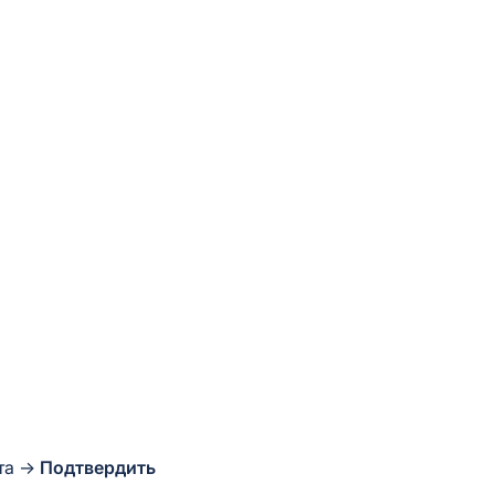
та
→
Подтвердить