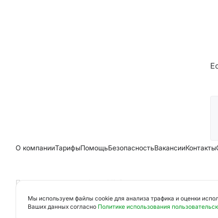
Е
О компании
Тарифы
Помощь
Безопасность
Вакансии
Контакты
Полезные материалы
Акции
Мir Pay
ООО НКО «Мобильная карта»
Мы используем файлы cookie для анализа трафика и оценки испо
Ваших данных согласно
Политике использования пользовательск