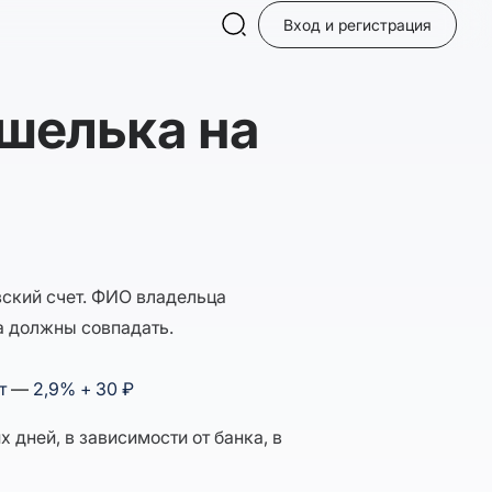
Вход и регистрация
ошелька на
вский счет. ФИО владельца
а должны совпадать.
ет
—
2,9% + 30 ₽
 дней, в зависимости от банка, в