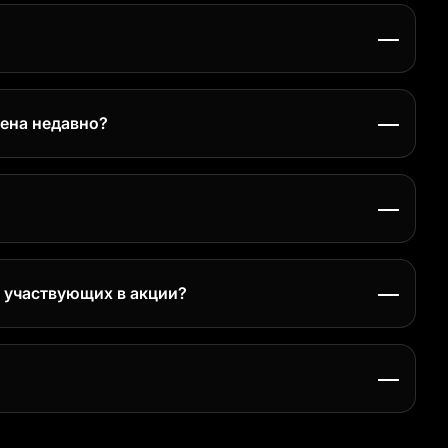
арт ЦУПИС.
щена недавно?
.
операцию и посмотрите детали — там указан MCC-код.
е участвующих в акции?
й программе лояльности:
атегории не превышает сумму покупок в остальных
₽.