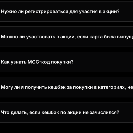
Нужно ли регистрироваться для участия в акции?
т, участие в акции автоматически доступно всем держателям к
Можно ли участвовать в акции, если карта была выпу
, участвовать в акции можно независимо от даты выпуска карты
Как узнать MCC-код покупки?
кройте раздел «История» в Личном кабинете, выберите нужную 
Могу ли я получить кешбэк за покупки в категориях, н
, вы можете получить кешбэк при оплате картой ЦУПИС по наше
5% кешбэк на спортивные товары, если сумма покупок в этой к
тегориях
1% кешбэка на все остальные покупки, независимо от категории.
Что делать, если кешбэк по акции не зачислился?
ксимальный кешбэк в месяц по программе лояльности — 5 000 
ли кешбэк не зачислится 15 сентября, проверьте:
Соответствует ли покупка условиям акции
Не было ли возврата покупки