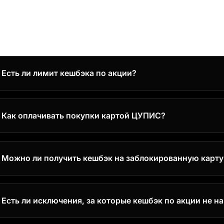
Есть ли лимит кешбэка по акции?
. Максимальный кешбэк по акции 3 000 ₽.
Как оплачивать покупки картой ЦУПИС?
По реквизитам карты — скопируйте их в нашем приложении или 
Через Mir Pay, добавив карту в приложение
Можно ли получить кешбэк на заблокированную карт
т, мы можем выплатить кешбэк только на незаблокированную ка
иостановлен.
Есть ли исключения, за которые кешбэк по акции не н
, есть категории-исключения — подробнее
в правилах акции
.