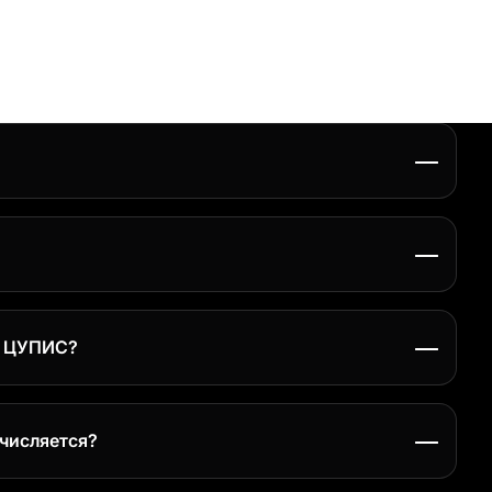
на сайте в Личном кабинете
у ЦУПИС?
рту и только если доступ в ваш Личный кабинет ЦУПИС не
ачисляется?