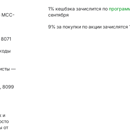
1% кешбэка зачислится по
программ
— MCC-
сентября
9% за покупки по акции зачислятся 
 8071
-коды
ристы —
1, 8099
к и
осто
ы от