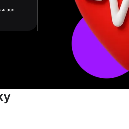
чилась
ку