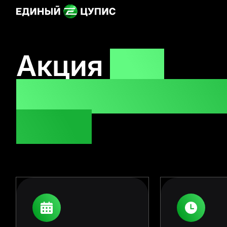
Назад
Акция
«На
здоровье! Кеш
10%»