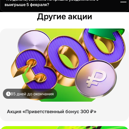
Кошелька ЦУПИС.
выигрыше 5 февраля?
Список победителей также будет опубликован на сайте
1cupis.ru
на
Проверьте, что ваш email в Личном кабинете ЦУПИС актуален и
странице акции. Если вы соответствуете всем условиям акции, но не
Другие акции
подтвержден. Если с email все в порядке, проверьте список победителей
нашли себя в списке, обратитесь в службу поддержки ЦУПИС.
на сайте
1cupis.ru
на странице акции. Если вы выполнили все условия
акции, но не нашли себя в списке, обратитесь в нашу службу поддержки.
85 дней до окончания
Акция «Приветственный бонус 300 ₽»